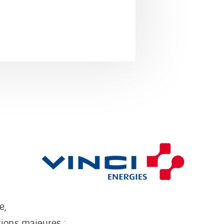
e,
ions majeures :